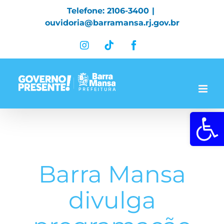
Skip
Telefone: 2106-3400
|
to
ouvidoria@barramansa.rj.gov.br
content
Instagram
Tiktok
Facebook
Abrir a 
Barra Mansa
divulga