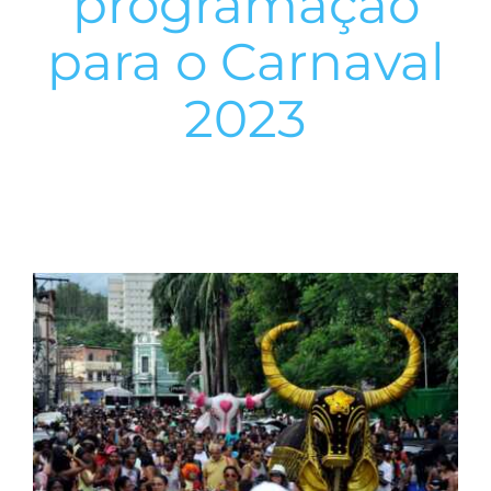
programação
para o Carnaval
2023
View
Larger
Image