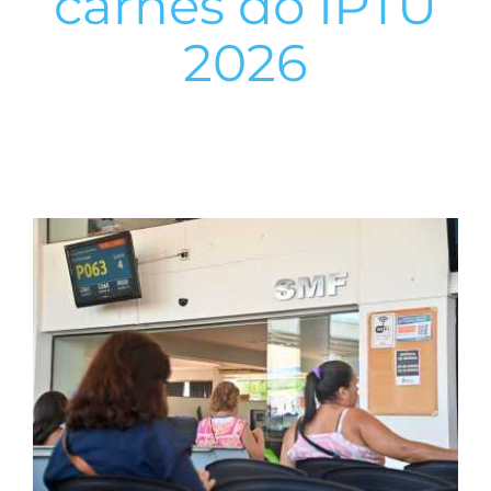
carnês do IPTU
2026
View
Larger
Image