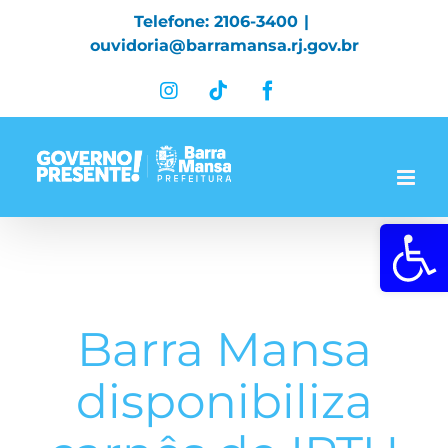
Skip
Telefone: 2106-3400
|
to
ouvidoria@barramansa.rj.gov.br
content
Instagram
Tiktok
Facebook
Abrir a 
Barra Mansa
disponibiliza