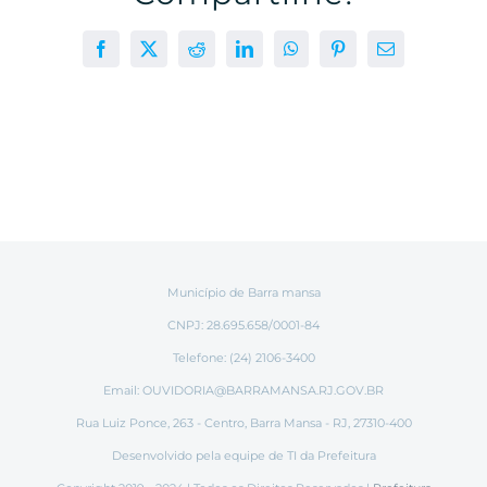
Facebook
X
Reddit
LinkedIn
WhatsApp
Pinterest
E-
mail
Município de Barra mansa
CNPJ: 28.695.658/0001-84
Telefone: (24) 2106-3400
Email:
OUVIDORIA@BARRAMANSA.RJ.GOV.BR
Rua Luiz Ponce, 263 - Centro, Barra Mansa - RJ, 27310-400
Desenvolvido pela equipe de TI da Prefeitura