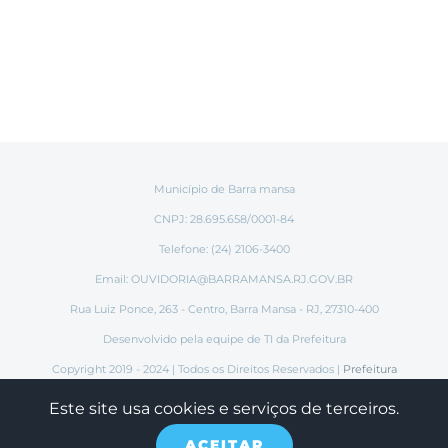
Município de Barra mansa
CNPJ: 28.695.658/0001-84
Telefone: (24) 2106-3400
Email:
OUVIDORIA@BARRAMANSA.RJ.GOV.BR
Rua Luiz Ponce, 263 - Centro, Barra Mansa - RJ, 27310-400
Desenvolvido pela equipe de TI da Prefeitura
Copyright 2019 - 2024 | Todos os Direitos Reservados |
Prefeitura
Municipal de Barra Mansa
Este site usa cookies e serviços de terceiros.
ACEITAR