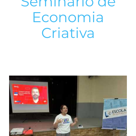
Seminário de
Economia
Criativa
View
Larger
Image