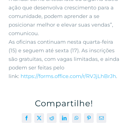
ação que desenvolva crescimento para a
comunidade, podem aprender a se
posicionar melhor e elevar suas vendas”,
comunicou.
As oficinas continuam nesta quarta-feira
(15) e seguem até sexta (17). As inscrições
são gratuitas, com vagas limitadas, e ainda
podem ser feitas pelo
link:
https://forms.office.com/r/RVJjLhBrJh
.
Compartilhe!
Facebook
X
Reddit
LinkedIn
WhatsApp
Pinterest
E-
mail