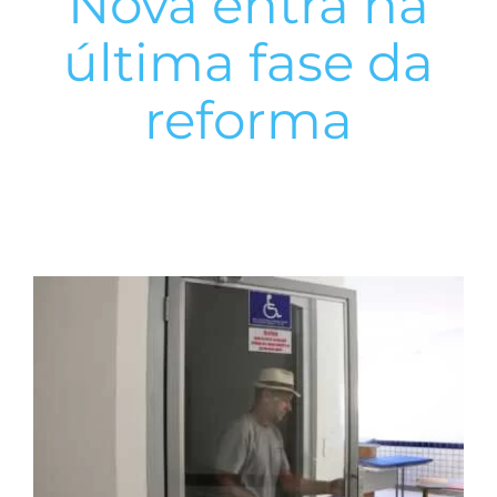
Nova entra na
última fase da
reforma
View
Larger
Image