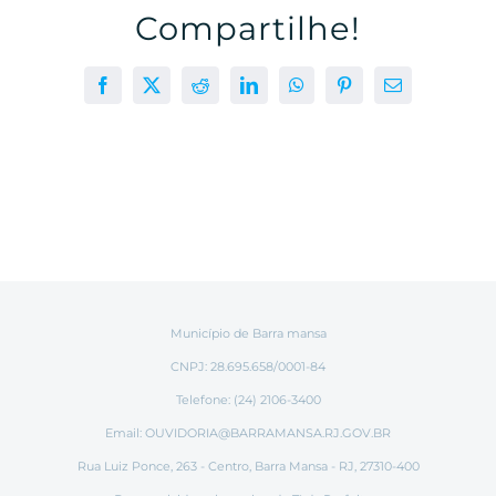
Compartilhe!
Facebook
X
Reddit
LinkedIn
WhatsApp
Pinterest
E-
mail
Município de Barra mansa
CNPJ: 28.695.658/0001-84
Telefone: (24) 2106-3400
Email:
OUVIDORIA@BARRAMANSA.RJ.GOV.BR
Rua Luiz Ponce, 263 - Centro, Barra Mansa - RJ, 27310-400