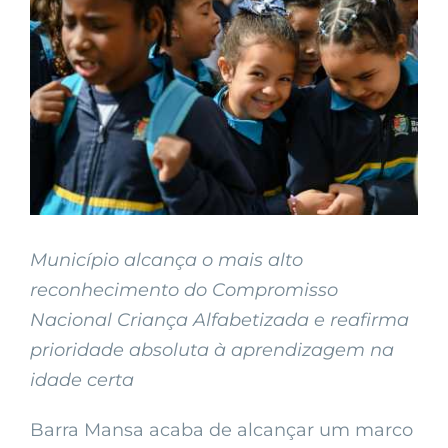
Larger
Image
Município alcança o mais alto
reconhecimento do Compromisso
Nacional Criança Alfabetizada e reafirma
prioridade absoluta à aprendizagem na
idade certa
Barra Mansa acaba de alcançar um marco