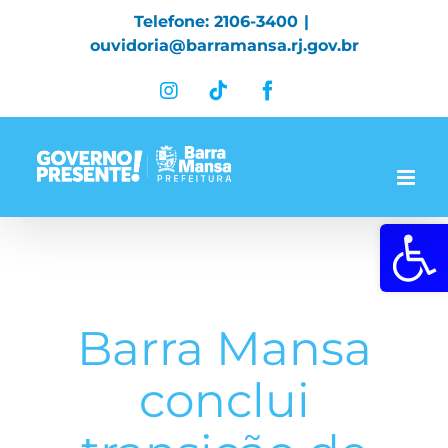
Skip
Telefone: 2106-3400
|
to
ouvidoria@barramansa.rj.gov.br
content
Instagram
Tiktok
Facebook
Abrir a 
Barra Mansa
conclui