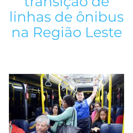
transição de
linhas de ônibus
na Região Leste
View
Larger
Image