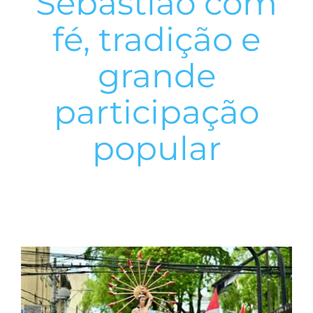
Sebastião com
fé, tradição e
grande
participação
popular
View
Larger
Image