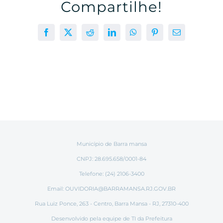
Compartilhe!
Facebook
X
Reddit
LinkedIn
WhatsApp
Pinterest
E-
mail
Município de Barra mansa
CNPJ: 28.695.658/0001-84
Telefone: (24) 2106-3400
Email:
OUVIDORIA@BARRAMANSA.RJ.GOV.BR
Rua Luiz Ponce, 263 - Centro, Barra Mansa - RJ, 27310-400
Desenvolvido pela equipe de TI da Prefeitura