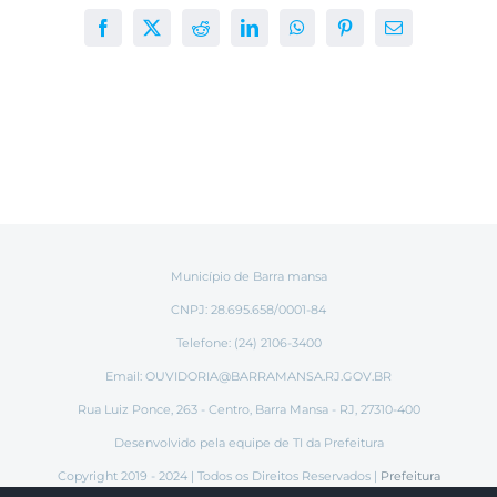
Facebook
X
Reddit
LinkedIn
WhatsApp
Pinterest
E-
mail
Município de Barra mansa
CNPJ: 28.695.658/0001-84
Telefone: (24) 2106-3400
Email:
OUVIDORIA@BARRAMANSA.RJ.GOV.BR
Rua Luiz Ponce, 263 - Centro, Barra Mansa - RJ, 27310-400
Desenvolvido pela equipe de TI da Prefeitura
Copyright 2019 - 2024 | Todos os Direitos Reservados |
Prefeitura