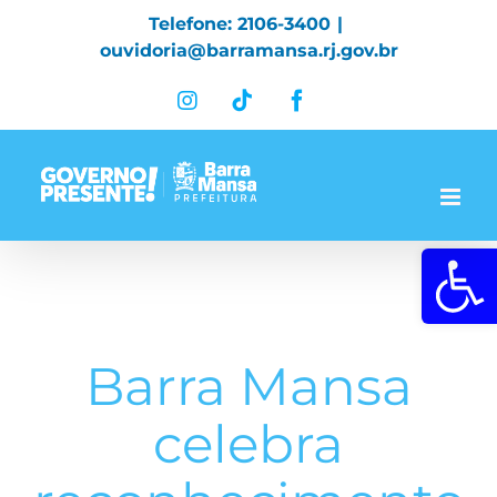
Skip
Telefone: 2106-3400
|
to
ouvidoria@barramansa.rj.gov.br
content
Instagram
Tiktok
Facebook
Abrir a 
Barra Mansa
celebra