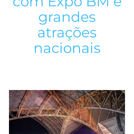
com Expo BM e
grandes
atrações
nacionais
View
Larger
Image