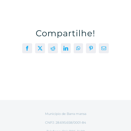
Compartilhe!
Facebook
X
Reddit
LinkedIn
WhatsApp
Pinterest
E-
mail
Município de Barra mansa
CNPJ: 28.695.658/0001-84