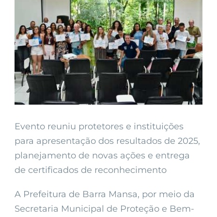
Larger
Image
Evento reuniu protetores e instituições
para apresentação dos resultados de 2025,
planejamento de novas ações e entrega
de certificados de reconhecimento
A Prefeitura de Barra Mansa, por meio da
Secretaria Municipal de Proteção e Bem-