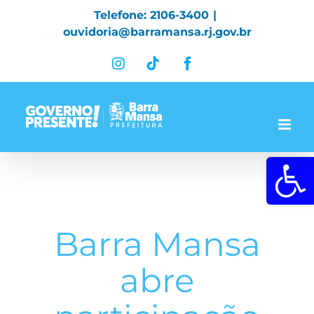
Skip
Telefone: 2106-3400
|
to
ouvidoria@barramansa.rj.gov.br
content
Instagram
Tiktok
Facebook
Abrir a 
Barra Mansa
abre