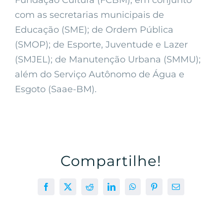
Fundação Cultura (FCBM), em conjunto
com as secretarias municipais de
Educação (SME); de Ordem Pública
(SMOP); de Esporte, Juventude e Lazer
(SMJEL); de Manutenção Urbana (SMMU);
além do Serviço Autônomo de Água e
Esgoto (Saae-BM).
Compartilhe!
Facebook
X
Reddit
LinkedIn
WhatsApp
Pinterest
E-
mail