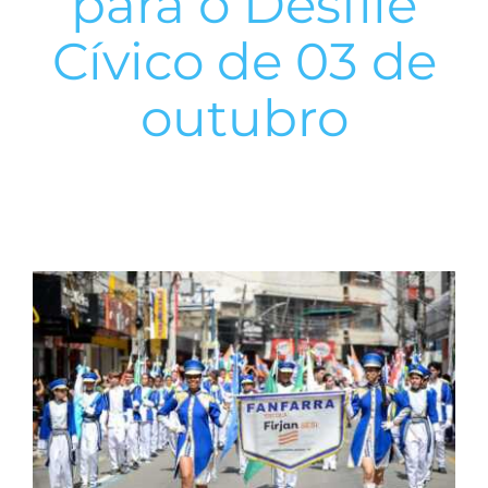
para o Desfile
Cívico de 03 de
outubro
View
Larger
Image