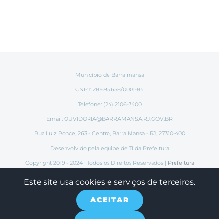
Município de Barra mansa
CNPJ: 28.695.658/0001-84
Telefone: (24) 2106-3400
Email:
OUVIDORIA@BARRAMANSA.RJ.GOV.BR
Rua Luiz Ponce, 263 - Centro, Barra Mansa - RJ, 27310-400
Desenvolvido pela equipe de TI da Prefeitura
Copyright 2019 - 2024 | Todos os Direitos Reservados |
Prefeitura
Municipal de Barra Mansa
Este site usa cookies e serviços de terceiros.
ACEITAR
Instagram
Tiktok
Facebook