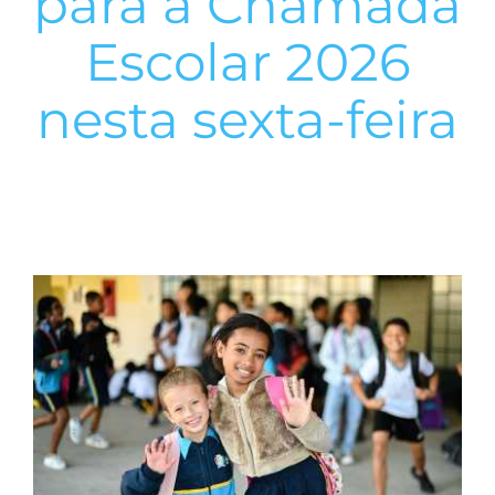
para a Chamada
Escolar 2026
nesta sexta-feira
View
Larger
Image