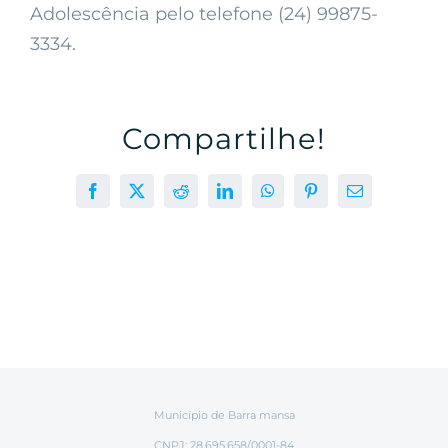
Adolescência pelo telefone (24) 99875-
3334.
Compartilhe!
Facebook
X
Reddit
LinkedIn
WhatsApp
Pinterest
E-
mail
Município de Barra mansa
CNPJ: 28.695.658/0001-84