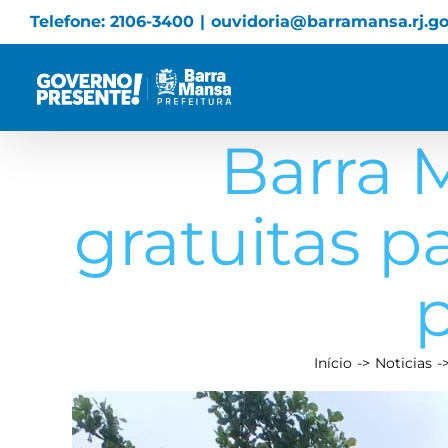
Skip
Telefone: 2106-3400
|
ouvidoria@barramansa.rj.go
to
content
Barra 
gratuitas p
p
Início
Noticias
View
Larger