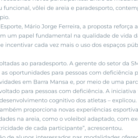
 funcional, vôlei de areia e paradesporto, contem
pio.
porte, Mário Jorge Ferreira, a proposta reforça a 
em um papel fundamental na qualidade de vida da
 e incentivar cada vez mais o uso dos espaços públ
ltadas ao paradesporto. A gerente do setor da S
as oportunidades para pessoas com deficiência po
ividades em Barra Mansa e, por meio de uma parce
voltado para pessoas com deficiência. A iniciativ
esenvolvimento cognitivo dos atletas – explicou.
também proporciona novas experiências esportivas
vidades na areia, como o voleibol adaptado, com e
tricidade de cada participante”, acrescentou.
ão de alunos interessados nas modalidades oferec