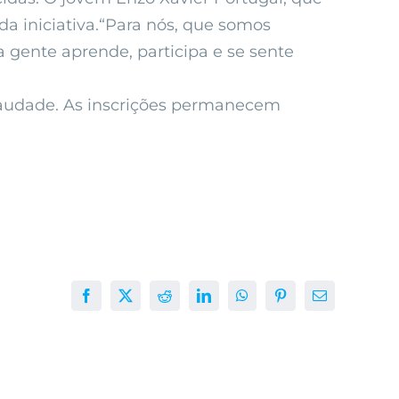
da iniciativa.“Para nós, que somos
a gente aprende, participa e se sente
 Saudade. As inscrições permanecem
Facebook
X
Reddit
LinkedIn
WhatsApp
Pinterest
E-
mail