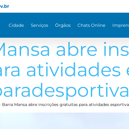
v.br
Cidade
Serviços
Órgãos
Chats Online
Impren
Mansa abre ins
ara atividades 
aradesportiv
Barra Mansa abre inscrições gratuitas para atividades esportiv