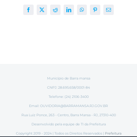
Facebook
X
Reddit
LinkedIn
WhatsApp
Pinterest
E-
mail
Município de Barra mansa
CNPJ: 28.695.658/0001-84
Telefone: (24) 2106-3400
Email:
OUVIDORIA@BARRAMANSA.RJ.GOV.BR
Rua Luiz Ponce, 263 - Centro, Barra Mansa - RJ, 27310-400
Desenvolvido pela equipe de TI da Prefeitura
Copyright 2019 - 2024 | Todos os Direitos Reservados |
Prefeitura