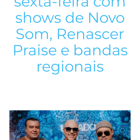
sexta-feira com
shows de Novo
Som, Renascer
Praise e bandas
regionais
View
Larger
Image