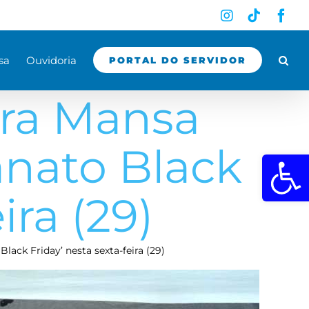
Instagram
Tiktok
Fac
sa
Ouvidoria
PORTAL DO SERVIDOR
ra Mansa
anato Black
Abrir a 
ira (29)
ack Friday’ nesta sexta-feira (29)