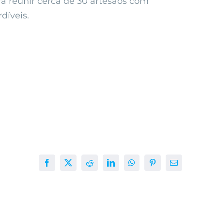
rá reunir cerca de 30 artesãos com
díveis.
Facebook
X
Reddit
LinkedIn
WhatsApp
Pinterest
E-
mail