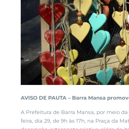
AVISO DE PAUTA – Barra Mansa promove ‘F
A Prefeitura de Barra Mansa, por meio da
feira, dia 29, de 9h às 17h, na Praça da M