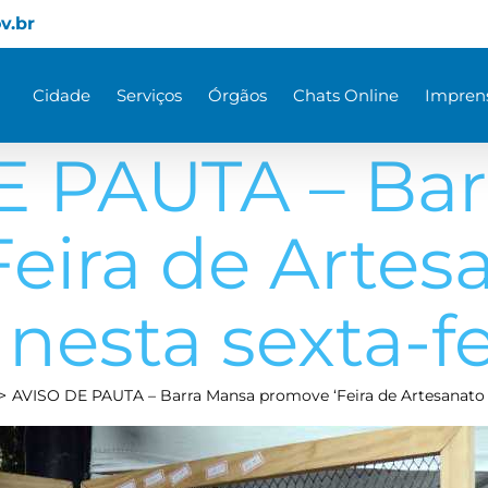
v.br
Cidade
Serviços
Órgãos
Chats Online
Impren
E PAUTA – Bar
eira de Artes
 nesta sexta-fe
AVISO DE PAUTA – Barra Mansa promove ‘Feira de Artesanato Bl