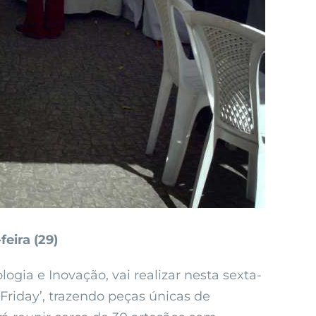
eira (29)
gia e Inovação, vai realizar nesta sexta-
 Friday’, trazendo peças únicas de