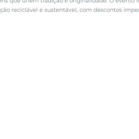
tens que unem tradição e originalidade. O evento i
ção reciclável e sustentável, com descontos imper