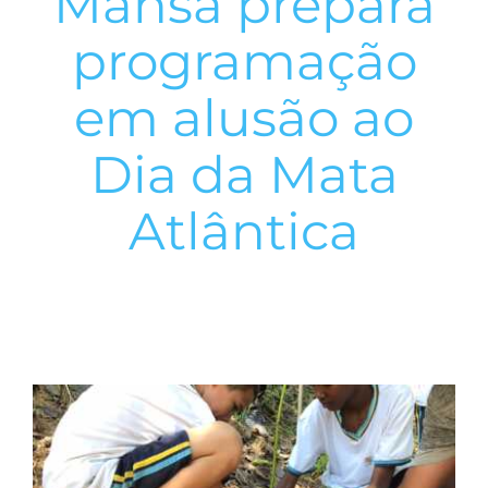
Mansa prepara
programação
em alusão ao
Dia da Mata
Atlântica
View
Larger
Image