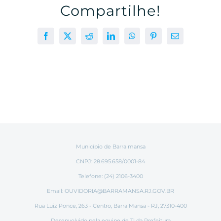
Compartilhe!
Facebook
X
Reddit
LinkedIn
WhatsApp
Pinterest
E-
mail
Município de Barra mansa
CNPJ: 28.695.658/0001-84
Telefone: (24) 2106-3400
Email:
OUVIDORIA@BARRAMANSA.RJ.GOV.BR
Rua Luiz Ponce, 263 - Centro, Barra Mansa - RJ, 27310-400
Desenvolvido pela equipe de TI da Prefeitura