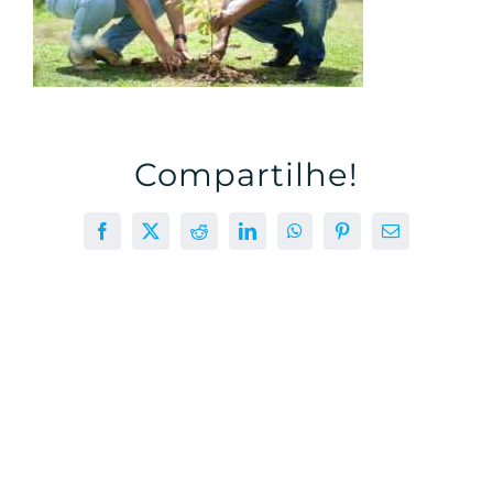
Compartilhe!
Facebook
X
Reddit
LinkedIn
WhatsApp
Pinterest
E-
mail