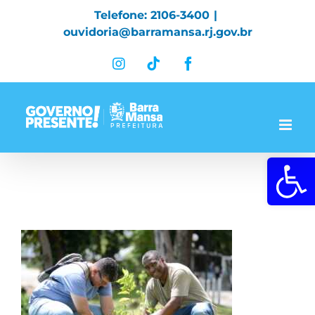
Skip
Telefone: 2106-3400
|
to
ouvidoria@barramansa.rj.gov.br
content
Instagram
Tiktok
Facebook
Abrir a 