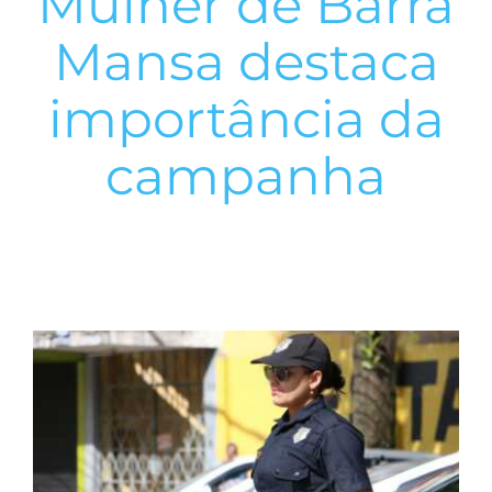
Mulher de Barra
Mansa destaca
importância da
campanha
View
Larger
Image