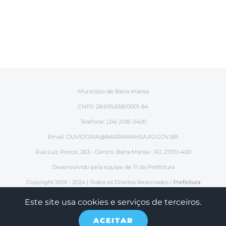
Município de Barra mansa
CNPJ: 28.695.658/0001-84
Telefone: (24) 2106-3400
Email:
OUVIDORIA@BARRAMANSA.RJ.GOV.BR
Rua Luiz Ponce, 263 - Centro, Barra Mansa - RJ, 27310-400
Desenvolvido pela equipe de TI da Prefeitura
Copyright 2019 - 2024 | Todos os Direitos Reservados |
Prefeitura
Municipal de Barra Mansa
Este site usa cookies e serviços de terceiros.
ACEITAR