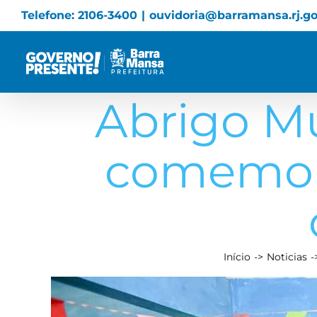
Skip
Telefone: 2106-3400
|
ouvidoria@barramansa.rj.go
to
content
Abrigo Mu
comemora
Início
Noticias
View
Larger