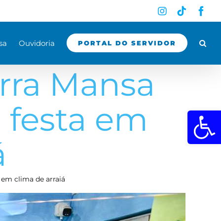
Instagram
Tiktok
Fac
sa
Ouvidoria
PORTAL DO SERVIDOR
arra Mansa
 festa em
Abrir a 
á
em clima de arraiá