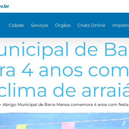
v.br
Cidade
Serviços
Órgãos
Chats Online
Impren
nicipal de B
 4 anos com
clima de arrai
Abrigo Municipal de Barra Mansa comemora 4 anos com festa 