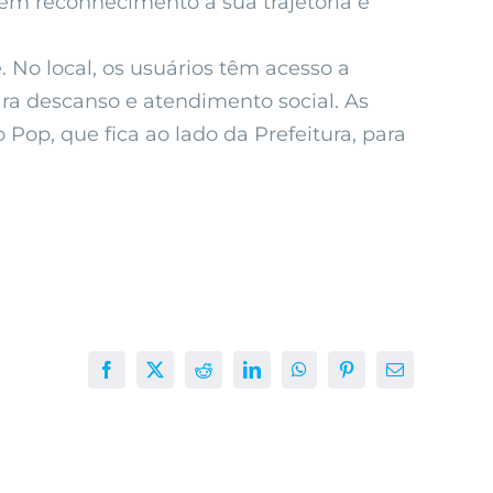
a em reconhecimento à sua trajetória e
No local, os usuários têm acesso a
ara descanso e atendimento social. As
op, que fica ao lado da Prefeitura, para
Facebook
X
Reddit
LinkedIn
WhatsApp
Pinterest
E-
mail