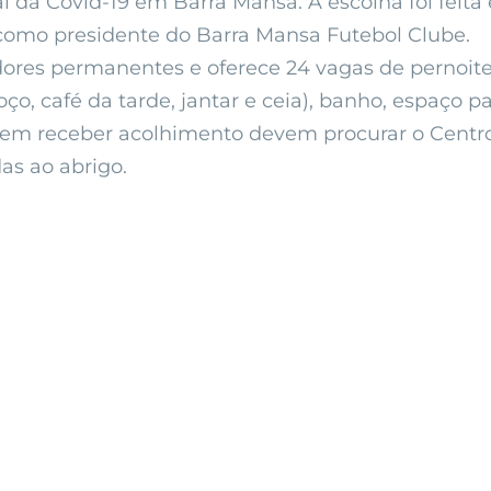
tal da Covid-19 em Barra Mansa. A escolha foi feit
como presidente do Barra Mansa Futebol Clube.
res permanentes e oferece 24 vagas de pernoite. 
o, café da tarde, jantar e ceia), banho, espaço p
em receber acolhimento devem procurar o Centro P
as ao abrigo.