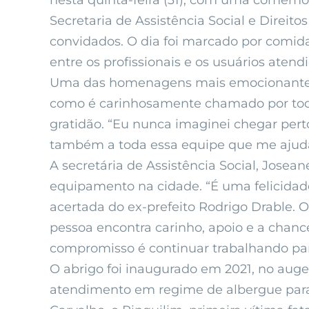
nesta quinta-feira (31), com uma comemor
Secretaria de Assistência Social e Direi
convidados. O dia foi marcado por comida
entre os profissionais e os usuários atend
Uma das homenagens mais emocionantes do
como é carinhosamente chamado por todo
gratidão. “Eu nunca imaginei chegar perto
também a toda essa equipe que me ajuda 
A secretária de Assistência Social, Josea
equipamento na cidade. “É uma felicidad
acertada do ex-prefeito Rodrigo Drable. 
pessoa encontra carinho, apoio e a chanc
compromisso é continuar trabalhando para
O abrigo foi inaugurado em 2021, no au
atendimento em regime de albergue par