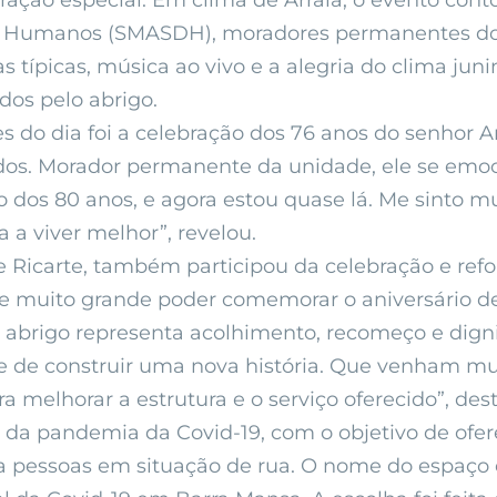
ação especial. Em clima de Arraiá, o evento cont
tos Humanos (SMASDH), moradores permanentes do a
s típicas, música ao vivo e a alegria do clima j
idos pelo abrigo.
 dia foi a celebração dos 76 anos do senhor Antô
s. Morador permanente da unidade, ele se emoci
 dos 80 anos, e agora estou quase lá. Me sinto mui
a viver melhor”, revelou.
ne Ricarte, também participou da celebração e ref
e muito grande poder comemorar o aniversário des
O abrigo representa acolhimento, recomeço e dign
e de construir uma nova história. Que venham mui
 melhorar a estrutura e o serviço oferecido”, des
ge da pandemia da Covid-19, com o objetivo de o
a pessoas em situação de rua. O nome do espaç