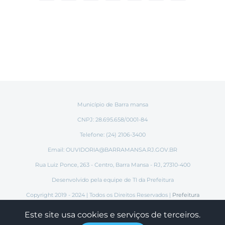
mail
Município de Barra mansa
CNPJ: 28.695.658/0001-84
Telefone: (24) 2106-3400
Email:
OUVIDORIA@BARRAMANSA.RJ.GOV.BR
Rua Luiz Ponce, 263 - Centro, Barra Mansa - RJ, 27310-400
Desenvolvido pela equipe de TI da Prefeitura
Copyright 2019 - 2024 | Todos os Direitos Reservados |
Prefeitura
Municipal de Barra Mansa
Este site usa cookies e serviços de terceiros.