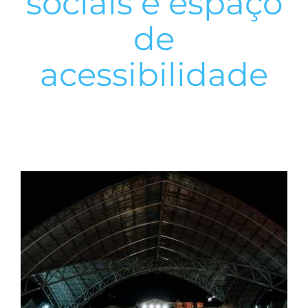
sociais e espaço
de
acessibilidade
View
Larger
Image